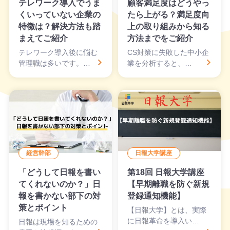
テレワーク導入でうま
顧客満足度はどうやっ
くいっていない企業の
たら上がる？満足度向
特徴は？解決方法も踏
上の取り組みから知る
まえてご紹介
方法までをご紹介
テレワーク導入後に悩む
CS対策に失敗した中小企
管理職は多いです。…
業を分析すると、…
経営幹部
日報大学講座
「どうして日報を書い
第18回 日報大学講座
てくれないのか？」日
【早期離職を防ぐ新規
報を書かない部下の対
登録通知機能】
策とポイント
【日報大学】とは、実際
に日報革命を導入い…
日報は現場を知るための