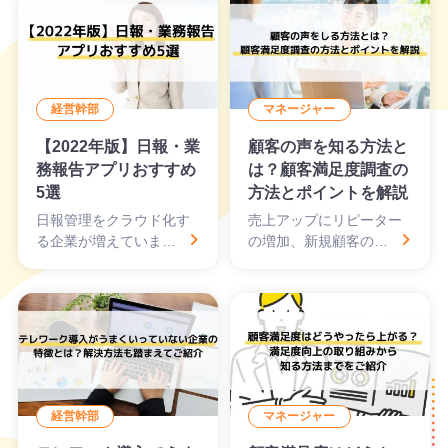
経営幹部
マネージャー
【2022年版】日報・業
顧客の声を知る方法と
務報告アプリおすすめ
は？顧客満足度調査の
5選
方法とポイントを解説
日報管理をクラウド化す
売上アップにリピーター
る企業が増えていま…
の増加、新規顧客の…
経営幹部
マネージャー