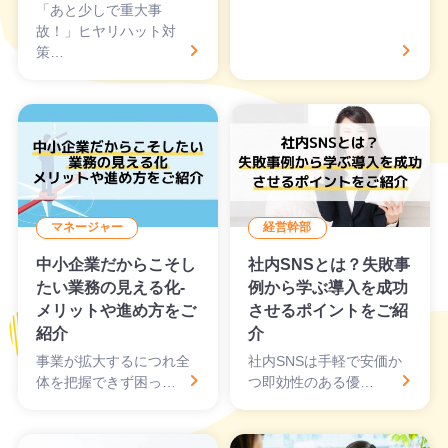
「あと少しで重大事
故！」ヒヤリハット対
策…
マネージャー
経営幹部
中小企業だからこそし
社内SNSとは？失敗事
たい業務の見える化-
例から学ぶ導入を成功
メリットや進め方をご
させるポイントをご紹
紹介
介
事業が拡大するにつれ全
社内SNSは手軽で安価か
体を把握できず困っ…
つ即効性のある優…