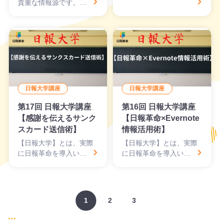
貴重な情報源です。…
日報大学講座
日報大学講座
第17回 日報大学講座
第16回 日報大学講座
【感謝を伝えるサンク
【日報革命×Evernote
スカード送信術】
情報活用術】
【日報大学】とは、実際
【日報大学】とは、実際
に日報革命を導入い…
に日報革命を導入い…
1
2
3