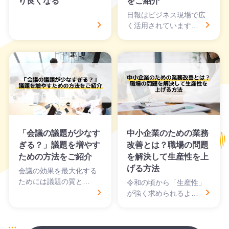
り良くなる
をご紹介
日報はビジネス現場で広
く活用されています…
「会議の議題が少なす
中小企業のための業務
ぎる？」議題を増やす
改善とは？職場の問題
ための方法をご紹介
を解決して生産性を上
げる方法
会議の効果を最大化する
ためには議題の質と…
令和の頃から「生産性」
が強く求められるよ…