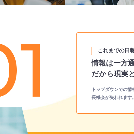
01
これまでの日
情報は一方
だから現実
トップダウンでの情
長機会が失われます