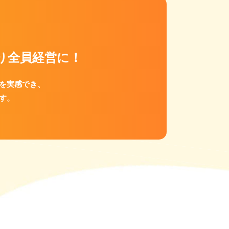
り
全員経営に！
を実感でき、
す。