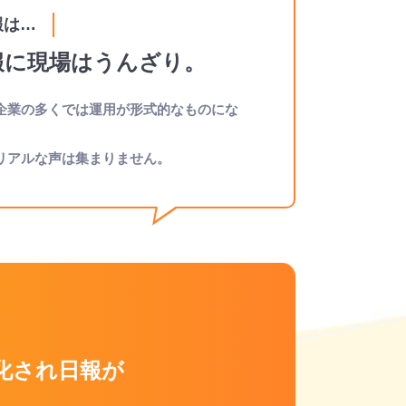
報は…
報に現場は
うんざり。
企業の多くでは運用が形式的なものにな
リアルな声は集まりません。
化され
日報が