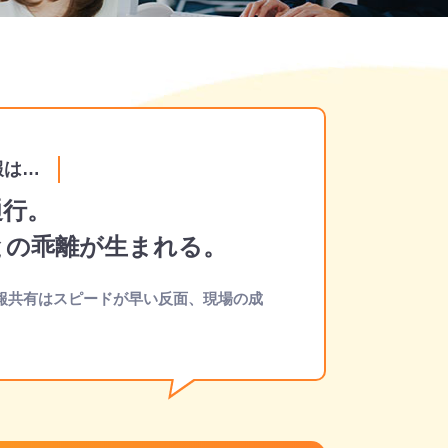
報は…
通行。
との乖離が生まれる。
報共有はスピードが早い反面、現場の成
。