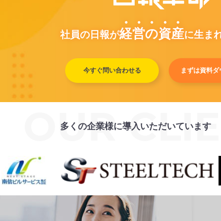
経
営
の
資
産
社員の日報が
に生ま
今すぐ問い合わせる
まずは資料ダ
多くの企業様に導入いただいています